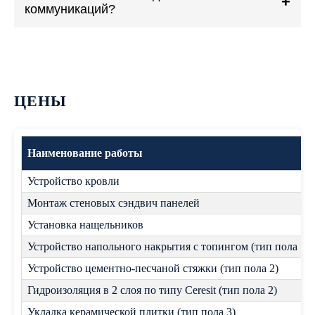
+
строительство занимает сравнительно короткие сроки
коммуникаций?
- от нескольких недель до 2–3 месяцев в зависимости
от площади, сложности проекта и инженерного
оснащения.
Да, мы выполняем монтаж и подключение
электроснабжения, освещения, отопления,
вентиляции, водоснабжения и канализации (при
необходимости). Заказчик получает полностью
готовый к работе объект.
ЦЕНЫ
Наименование работы
Устройство кровли
Монтаж стеновых сэндвич панелей
Установка нащельников
Устройство напольного накрытия с топингом (тип пола 1)
Устройство цементно-песчаной стяжки (тип пола 2)
Гидроизоляция в 2 слоя по типу Ceresit (тип пола 2)
Укладка керамической плитки (тип пола 3)