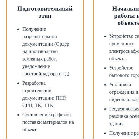
Подготовительный
Начальн
этап
работы 
объект
Получение
Устройство с
разрешительной
временного
документации (Ордер
электроснабж
на производство
объекта.
земляных работ,
уведомление
Устройство
госстройнадзора и тд)
бытового гор
Разработка
Установка
строительной
ограждения и
документации: ППР,
видеонаблюде
СГП, ТК, ТТК.
Геодезическа
Составление графиков
разбивка осей
поставки материалов на
здания.
объект.
Получение р