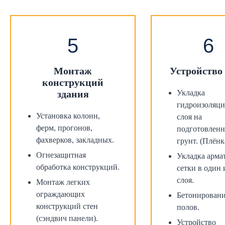
Монтаж
Устройство
конструкций
здания
Укладка
гидроизоляц
Установка колонн,
слоя на
ферм, прогонов,
подготовлен
фахверков, закладных.
грунт. (Плён
Огнезащитная
Укладка арма
обработка конструкций.
сетки в один 
слоя.
Монтаж легких
ограждающих
Бетонирован
конструкций стен
полов.
(сэндвич панели).
Устройство