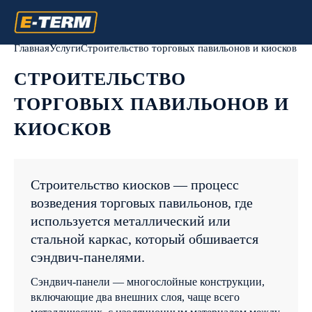
Главная
Услуги
Строительство торговых павильонов и киосков
СТРОИТЕЛЬСТВО
СВЯЗАТЬСЯ С 
ГЛАВНАЯ
ТОРГОВЫХ ПАВИЛЬОНОВ И
УСЛУГИ
КИОСКОВ
Телефон
*
ЗАКАЗЧИКУ
О КОМПАНИ
СТАТЬИ
Строительство киосков — процесс
Комментарий
возведения торговых павильонов, где
КОНТАКТЫ
используется металлический или
ОБРАТНЫЙ ЗВОНО
стальной каркас, который обшивается
п. Колодищи, ул. Минская 69а
сэндвич-панелями.
Согласие на обработку персона
Пн-Пт 9 00 - 18 00
данных
Сэндвич-панели — многослойные конструкции,
info@e-term.by
включающие два внешних слоя, чаще всего