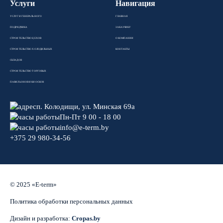
Услуги
Навигация
УСЛУГИ ГЕНЕРАЛЬНОГО
ГЛАВНАЯ
ПОДРЯДЧИКА
ЗАКАЗЧИКУ
СТРОИТЕЛЬСТВО ЦЕХОВ
О КОМПАНИИ
СТРОИТЕЛЬСТВО ХОЛОДИЛЬНЫХ
КОНТАКТЫ
СКЛАДОВ
СТРОИТЕЛЬСТВО ТОРГОВЫХ
ПАВИЛЬОНОВ И КИОСКОВ
п. Колодищи, ул. Минская 69а
Пн-Пт 9 00 - 18 00
info@e-term.by
+375 29 980-34-56
© 2025 «E-term»
Политика обработки персональных данных
Дизайн и разработка:
Cropas.by