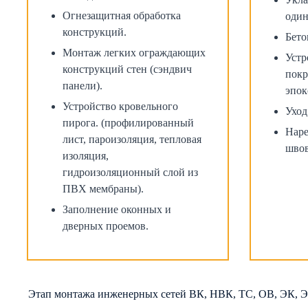
Огнезащитная обработка
один
конструкций.
Бето
Монтаж легких ограждающих
Устр
конструкций стен (сэндвич
покр
панели).
эпок
Устройство кровельного
Уход
пирога. (профилированный
Наре
лист, пароизоляция, тепловая
швов
изоляция,
гидроизоляционный слой из
ПВХ мембраны).
Заполнение оконных и
дверных проемов.
Этап монтажа инженерных сетей ВК, НВК, ТС, ОВ, ЭК, ЭМ