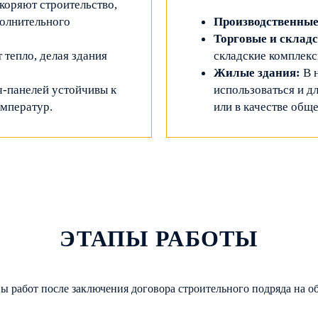
коряют строительство,
полнительного
Производственные
Торговые и склад
тепло, делая здания
складские комплекс
Жилые здания:
В н
ч-панелей устойчивы к
использоваться и д
емператур.
или в качестве общ
ЭТАПЫ РАБОТЫ
ы работ после заключения договора строительного подряда на о