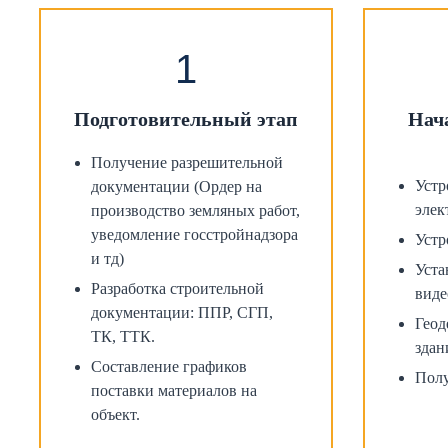
Подготовительный этап
Нач
Получение разрешительной
Устр
документации (Ордер на
элек
производство земляных работ,
уведомление госстройнадзора
Устр
и тд)
Уста
Разработка строительной
виде
документации: ППР, СГП,
Геод
ТК, ТТК.
здан
Составление графиков
Полу
поставки материалов на
объект.