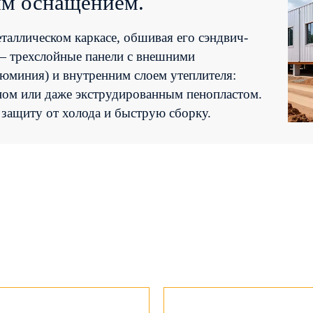
ым оснащением.
нальных данных
таллическом каркасе, обшивая его сэндвич-
— трехслойные панели с внешними
люминия) и внутренним слоем утеплителя:
ном или даже экструдированным пенопластом.
защиту от холода и быструю сборку.