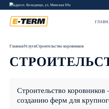
п. Колодищи, ул. Минская 69а
СВЯЗАТЬС
ГЛАВН
Телефон
*
Главная
Услуги
Строительство коровников
СТРОИТЕЛЬС
Комментарий
Строительство коровников 
созданию ферм для крупного