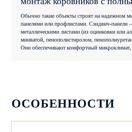
монтаж коровников с полн
Согласие на обработку персо
Обычно такие объекты строят на надежном ме
панелями или профлистами. Сэндвич-панели 
металлическими листами (из оцинковки или а
ОТПРАВИТЬ
минватой, пенополистиролом, пенополиурета
Они обеспечивают комфортный микроклимат, 
ОСОБЕННОСТИ