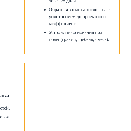
через 28 дней.
Обратная засыпка котлована с
уплотнением до проектного
коэффициента.
Устройство основания под
полы (гравий, щебень, смесь).
елка
стей.
 слоя