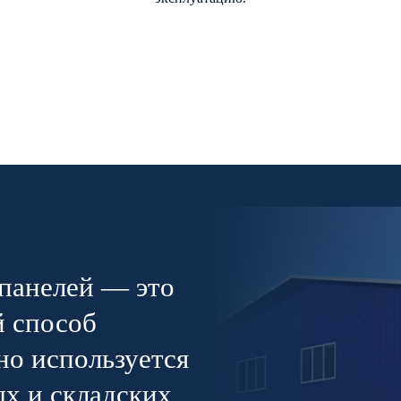
-панелей — это
й способ
но используется
ых и складских