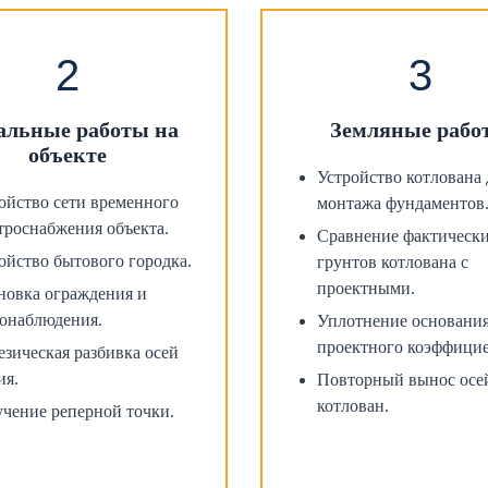
альные работы на
Земляные рабо
объекте
Устройство котлована 
ойство сети временного
монтажа фундаментов
троснабжения объекта.
Сравнение фактическ
ойство бытового городка.
грунтов котлована с
проектными.
новка ограждения и
онаблюдения.
Уплотнение основания
проектного коэффицие
езическая разбивка осей
ия.
Повторный вынос осе
котлован.
чение реперной точки.